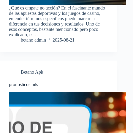
¿Qué es empate no acción? En el fascinante mundo
de las apuestas deportivas y los juegos de casino,
entender términos específicos puede marcar la
diferencia en tus decisiones y resultados. Uno de
esos conceptos, bastante mencionado pero poco
explicado, es…
betano admin
2025-08-21
Betano Apk
pronosticos mls