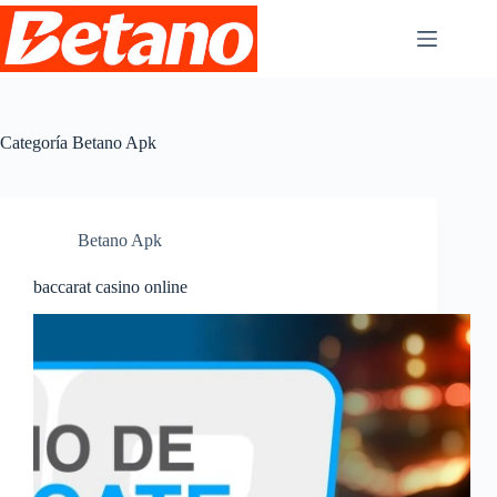
Saltar
al
contenido
Categoría
Betano Apk
Betano Apk
baccarat casino online