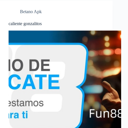
Betano Apk
caliente gonzalitos