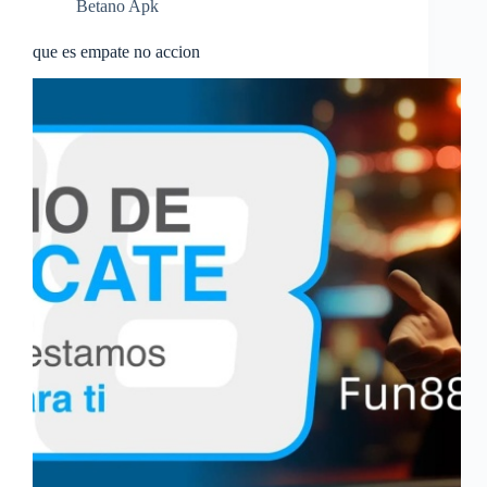
Betano Apk
que es empate no accion