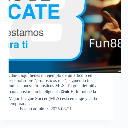
Claro, aquí tienes un ejemplo de un artículo en
español sobre "pronósticos mls", siguiendo tus
indicaciones: Pronósticos MLS: Tu guía definitiva
para apostar con inteligencia ⚽💼 El fútbol de la
Major League Soccer (MLS) está en auge y cada
temporada…
betano admin
2025-08-21