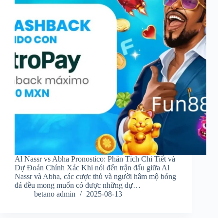
Al Nassr vs Abha Pronostico: Phân Tích Chi Tiết và
Dự Đoán Chính Xác Khi nói đến trận đấu giữa Al
Nassr và Abha, các cược thủ và người hâm mộ bóng
đá đều mong muốn có được những dự…
betano admin
2025-08-13