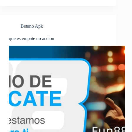
Betano Apk
que es empate no accion