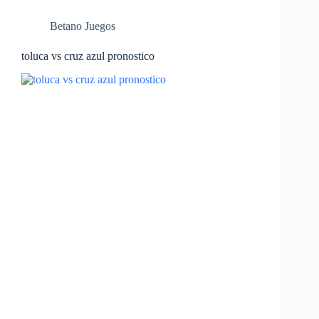
Betano Juegos
toluca vs cruz azul pronostico