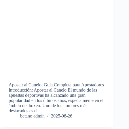
Apostar al Canelo: Guía Completa para Apostadores
Introducción: Apostar al Canelo El mundo de las
apuestas deportivas ha alcanzado una gran
popularidad en los últimos años, especialmente en el
ámbito del boxeo. Uno de los nombres más
destacados es el…
betano admin
2025-08-26