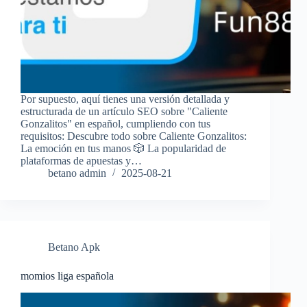
Por supuesto, aquí tienes una versión detallada y
estructurada de un artículo SEO sobre "Caliente
Gonzalitos" en español, cumpliendo con tus
requisitos: Descubre todo sobre Caliente Gonzalitos:
La emoción en tus manos 🎲 La popularidad de
plataformas de apuestas y…
betano admin
2025-08-21
Betano Apk
momios liga española