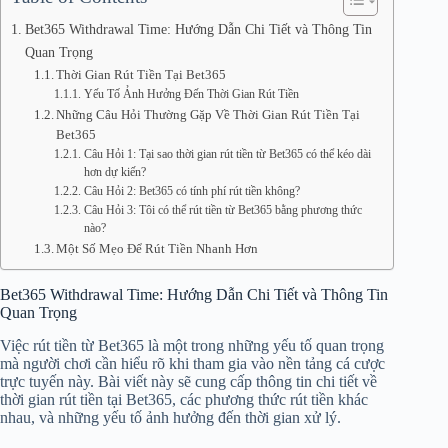
Bet365 Withdrawal Time: Hướng Dẫn Chi Tiết và Thông Tin
Quan Trọng
Thời Gian Rút Tiền Tại Bet365
Yếu Tố Ảnh Hưởng Đến Thời Gian Rút Tiền
Những Câu Hỏi Thường Gặp Về Thời Gian Rút Tiền Tại
Bet365
Câu Hỏi 1: Tại sao thời gian rút tiền từ Bet365 có thể kéo dài
hơn dự kiến?
Câu Hỏi 2: Bet365 có tính phí rút tiền không?
Câu Hỏi 3: Tôi có thể rút tiền từ Bet365 bằng phương thức
nào?
Một Số Mẹo Để Rút Tiền Nhanh Hơn
Bet365 Withdrawal Time: Hướng Dẫn Chi Tiết và Thông Tin
Quan Trọng
Việc rút tiền từ Bet365 là một trong những yếu tố quan trọng
mà người chơi cần hiểu rõ khi tham gia vào nền tảng cá cược
trực tuyến này. Bài viết này sẽ cung cấp thông tin chi tiết về
thời gian rút tiền tại Bet365, các phương thức rút tiền khác
nhau, và những yếu tố ảnh hưởng đến thời gian xử lý.