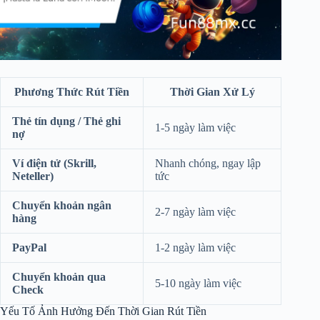
Phương Thức Rút Tiền
Thời Gian Xử Lý
Thẻ tín dụng / Thẻ ghi
1-5 ngày làm việc
nợ
Ví điện tử (Skrill,
Nhanh chóng, ngay lập
Neteller)
tức
Chuyển khoản ngân
2-7 ngày làm việc
hàng
PayPal
1-2 ngày làm việc
Chuyển khoản qua
5-10 ngày làm việc
Check
Yếu Tố Ảnh Hưởng Đến Thời Gian Rút Tiền