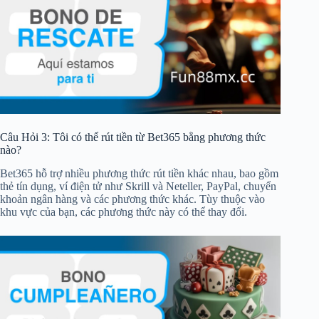
Câu Hỏi 3: Tôi có thể rút tiền từ Bet365 bằng phương thức
nào?
Bet365 hỗ trợ nhiều phương thức rút tiền khác nhau, bao gồm
thẻ tín dụng, ví điện tử như Skrill và Neteller, PayPal, chuyển
khoản ngân hàng và các phương thức khác. Tùy thuộc vào
khu vực của bạn, các phương thức này có thể thay đổi.