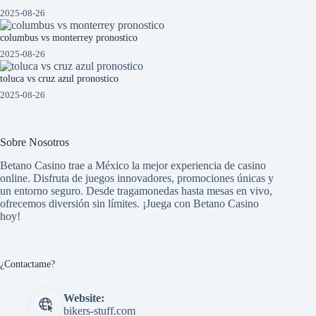
2025-08-26
columbus vs monterrey pronostico
2025-08-26
toluca vs cruz azul pronostico
2025-08-26
Sobre Nosotros
Betano Casino trae a México la mejor experiencia de casino
online. Disfruta de juegos innovadores, promociones únicas y
un entorno seguro. Desde tragamonedas hasta mesas en vivo,
ofrecemos diversión sin límites. ¡Juega con Betano Casino
hoy!
¿Contactame?
Website:
bikers-stuff.com