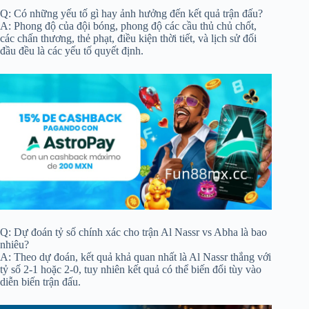
Q: Có những yếu tố gì hay ảnh hưởng đến kết quả trận đấu?
A: Phong độ của đội bóng, phong độ các cầu thủ chủ chốt,
các chấn thương, thẻ phạt, điều kiện thời tiết, và lịch sử đối
đầu đều là các yếu tố quyết định.
Q: Dự đoán tỷ số chính xác cho trận Al Nassr vs Abha là bao
nhiêu?
A: Theo dự đoán, kết quả khả quan nhất là Al Nassr thắng với
tỷ số 2-1 hoặc 2-0, tuy nhiên kết quả có thể biến đổi tùy vào
diễn biến trận đấu.