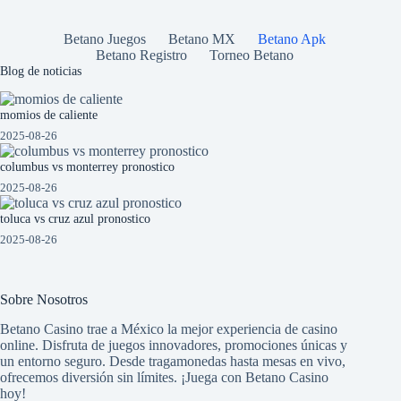
Betano Juegos
Betano MX
Betano Apk
Betano Registro
Torneo Betano
Blog de noticias
momios de caliente
2025-08-26
columbus vs monterrey pronostico
2025-08-26
toluca vs cruz azul pronostico
2025-08-26
Sobre Nosotros
Betano Casino trae a México la mejor experiencia de casino
online. Disfruta de juegos innovadores, promociones únicas y
un entorno seguro. Desde tragamonedas hasta mesas en vivo,
ofrecemos diversión sin límites. ¡Juega con Betano Casino
hoy!