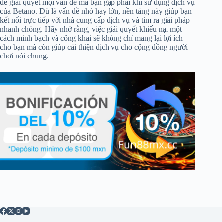
để giải quyết mọi vấn đề mà bạn gặp phải khi sử dụng dịch vụ
của Betano. Dù là vấn đề nhỏ hay lớn, nền tảng này giúp bạn
kết nối trực tiếp với nhà cung cấp dịch vụ và tìm ra giải pháp
nhanh chóng. Hãy nhớ rằng, việc giải quyết khiếu nại một
cách minh bạch và công khai sẽ không chỉ mang lại lợi ích
cho bạn mà còn giúp cải thiện dịch vụ cho cộng đồng người
chơi nói chung.