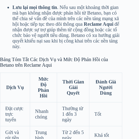
Lưu lại mọi thông tin
. Nếu sau một khoảng thời gian
mà bạn không nhận được phản hồi từ Betano, bạn có
thể chia sẻ vấn đề của mình trên các nền tảng mạng xã
hội hoặc tiếp tục theo dõi thông qua
Reclame Aqui
để
nhận được sự trợ giúp thêm từ cộng đồng hoặc các tổ
chức bảo vệ người tiêu dùng. Betano có xu hướng giải
quyết khiếu nại sau khi bị công khai trên các nền tảng
này.
Bảng Tóm Tắt Các Dịch Vụ và Mức Độ Phản Hồi của
Betano trên Reclame Aqui
Mức
Thời Gian
Đánh Giá
Độ
Dịch Vụ
Giải
Người
Phản
Quyết
Dùng
Hồi
Đặt cược
Thường từ
Nhanh
trực
1 đến 3
Tốt
chóng
tuyến
ngày
Gửi và
Trung
Từ 2 đến 5
Khá tốt
rút tiền
bình
ngày