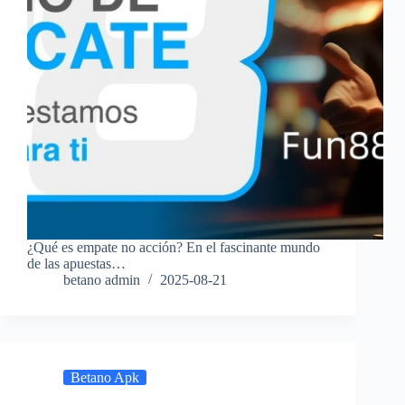
¿Qué es empate no acción? En el fascinante mundo
de las apuestas…
betano admin
2025-08-21
Betano Apk