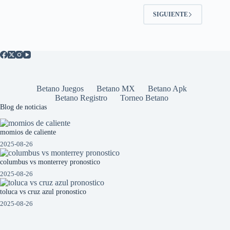
SIGUIENTE
Betano Juegos
Betano MX
Betano Apk
Betano Registro
Torneo Betano
Blog de noticias
momios de caliente
2025-08-26
columbus vs monterrey pronostico
2025-08-26
toluca vs cruz azul pronostico
2025-08-26