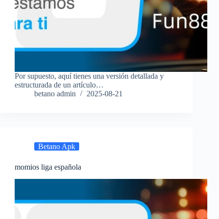
Por supuesto, aquí tienes una versión detallada y
estructurada de un artículo…
betano admin
2025-08-21
Betano Apk
momios liga española