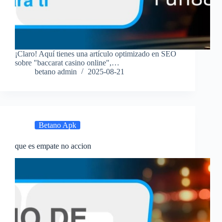
¡Claro! Aquí tienes una artículo optimizado en SEO
sobre "baccarat casino online",…
betano admin
2025-08-21
Betano Apk
que es empate no accion