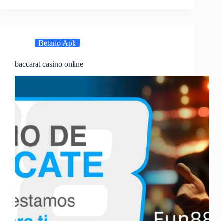
Betano Apk
baccarat casino online