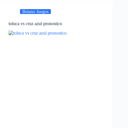
Betano Juegos
toluca vs cruz azul pronostico