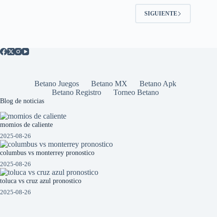
SIGUIENTE
Betano Juegos
Betano MX
Betano Apk
Betano Registro
Torneo Betano
Blog de noticias
momios de caliente
2025-08-26
columbus vs monterrey pronostico
2025-08-26
toluca vs cruz azul pronostico
2025-08-26