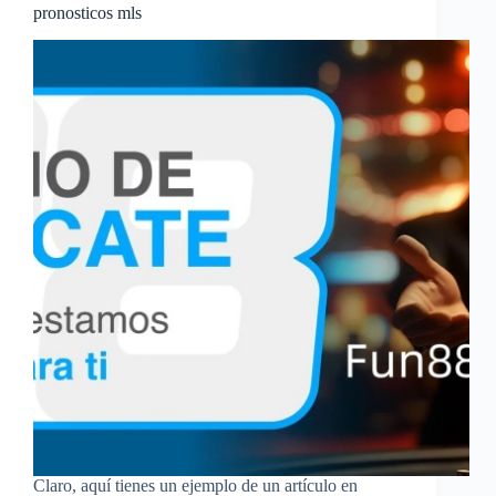
pronosticos mls
Claro, aquí tienes un ejemplo de un artículo en