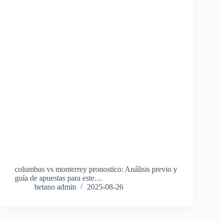
columbus vs monterrey pronostico: Análisis previo y
guía de apuestas para este…
betano admin
2025-08-26