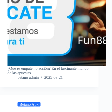
¿Qué es empate no acción? En el fascinante mundo
de las apuestas…
betano admin
2025-08-21
Betano Apk