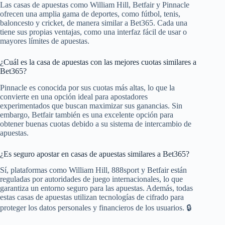
Las casas de apuestas como William Hill, Betfair y Pinnacle
ofrecen una amplia gama de deportes, como fútbol, tenis,
baloncesto y cricket, de manera similar a Bet365. Cada una
tiene sus propias ventajas, como una interfaz fácil de usar o
mayores límites de apuestas.
¿Cuál es la casa de apuestas con las mejores cuotas similares a
Bet365?
Pinnacle es conocida por sus cuotas más altas, lo que la
convierte en una opción ideal para apostadores
experimentados que buscan maximizar sus ganancias. Sin
embargo, Betfair también es una excelente opción para
obtener buenas cuotas debido a su sistema de intercambio de
apuestas.
¿Es seguro apostar en casas de apuestas similares a Bet365?
Sí, plataformas como William Hill, 888sport y Betfair están
reguladas por autoridades de juego internacionales, lo que
garantiza un entorno seguro para las apuestas. Además, todas
estas casas de apuestas utilizan tecnologías de cifrado para
proteger los datos personales y financieros de los usuarios. 🔒