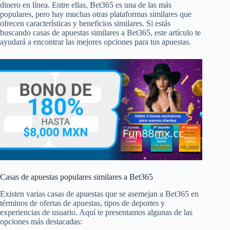
dinero en línea. Entre ellas, Bet365 es una de las más
populares, pero hay muchas otras plataformas similares que
ofrecen características y beneficios similares. Si estás
buscando casas de apuestas similares a Bet365, este artículo te
ayudará a encontrar las mejores opciones para tus apuestas.
Casas de apuestas populares similares a Bet365
Existen varias casas de apuestas que se asemejan a Bet365 en
términos de ofertas de apuestas, tipos de deportes y
experiencias de usuario. Aquí te presentamos algunas de las
opciones más destacadas: