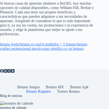
Si buscas casas de apuestas similares a Bet365, hay muchas
opciones de calidad disponibles, como William Hill, Betfair y
Pinnacle. Cada una tiene sus propios beneficios y
características que pueden adaptarse a tus necesidades de
apuestas. Asegúrate de considerar lo que es más importante
para ti, ya sea las cuotas, las promociones o la experiencia de
usuario, y elige la plataforma que mejor se ajuste a tus
preferencias.
betano login
;
betano es real
;
4 multiplos = 5 betano
;
betano
codigo promocional mexico
;
que significa sc en betano
;
Betano Juegos
Betano MX
Betano Apk
Betano Registro
Torneo Betano
Blog de noticias
momios de caliente