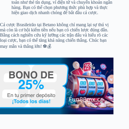
toán như thẻ tín dụng, ví điện tử và chuyển khoản ngân
hàng. Bạn có thể chọn phương thức phù hợp và thực
hiện giao dịch nhanh chóng để bắt đầu cá cược.
Cá cược Brasileirão tại Betano không chỉ mang lại sự thú vị
mà còn là cơ hội kiếm tiền nếu bạn có chiến lược đúng đắn.
Bằng cách nghiên cứu kỹ lưỡng các trận đấu và hiểu rõ các
loại cược, bạn có thể tăng khả năng chiến thắng. Chúc bạn
may mắn và thắng lớn! ⚽💰