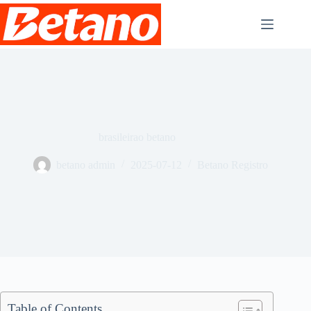
Saltar
al
contenido
brasileirao betano
betano admin
2025-07-12
Betano Registro
Table of Contents