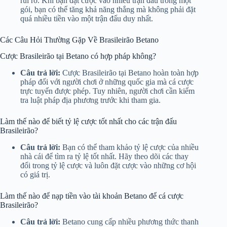
rủi ro. Khi bạn đặt cược vào nhiều trận đấu trong một
gói, bạn có thể tăng khả năng thắng mà không phải đặt
quá nhiều tiền vào một trận đấu duy nhất.
Các Câu Hỏi Thường Gặp Về Brasileirão Betano
Cược Brasileirão tại Betano có hợp pháp không?
Câu trả lời:
Cược Brasileirão tại Betano hoàn toàn hợp
pháp đối với người chơi ở những quốc gia mà cá cược
trực tuyến được phép. Tuy nhiên, người chơi cần kiểm
tra luật pháp địa phương trước khi tham gia.
Làm thế nào để biết tỷ lệ cược tốt nhất cho các trận đấu
Brasileirão?
Câu trả lời:
Bạn có thể tham khảo tỷ lệ cược của nhiều
nhà cái để tìm ra tỷ lệ tốt nhất. Hãy theo dõi các thay
đổi trong tỷ lệ cược và luôn đặt cược vào những cơ hội
có giá trị.
Làm thế nào để nạp tiền vào tài khoản Betano để cá cược
Brasileirão?
Câu trả lời:
Betano cung cấp nhiều phương thức thanh