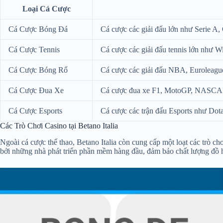
Loại Cá Cược
Cá Cược Bóng Đá
Cá cược các giải đấu lớn như Serie 
Cá Cược Tennis
Cá cược các giải đấu tennis lớn như
Cá Cược Bóng Rổ
Cá cược các giải đấu NBA, Euroleague,
Cá Cược Đua Xe
Cá cược đua xe F1, MotoGP, NAS
Cá Cược Esports
Cá cược các trận đấu Esports như Do
Các Trò Chơi Casino tại Betano Italia
Ngoài cá cược thể thao, Betano Italia còn cung cấp một loạt các trò ch
bởi những nhà phát triển phần mềm hàng đầu, đảm bảo chất lượng đồ họ