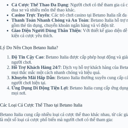
Cá Cược Thể Thao Đa Dạng
: Người chơi có thể tham gia cá 
đua xe và nhiều môn thể thao khác.
Casino Trực Tuyến
: Các trò chơi casino tại Betano Italia rất đ
Thanh Toán Nhanh Chóng và An Toàn
: Betano Italia hỗ tr
gồm thẻ tín dụng, chuyển khoản ngân hàng và ví điện tử.
Giao Diện Người Dùng Thân Thiện
: Với thiết kế giao diện d
kiện cá cược yêu thích.
Lý Do Nên Chọn Betano Italia?
Độ Tin Cậy Cao
: Betano Italia được cấp phép hoạt động và gi
người chơi.
Hỗ Trợ Khách Hàng 24/7
: Dịch vụ hỗ trợ khách hàng của Beta
mọi thắc mắc một cách nhanh chóng và hiệu quả.
Khuyến Mãi Hấp Dẫn
: Betano Italia thường xuyên cung cấp 
người chơi hiện tại.
Ứng Dụng Di Động Tiện Lợi
: Betano Italia cung cấp ứng dụn
mọi nơi.
Các Loại Cá Cược Thể Thao tại Betano Italia
Betano Italia cung cấp nhiều loại cá cược thể thao khác nhau, từ các g
là một số loại cá cược phổ biến mà người chơi có thể tham gia: