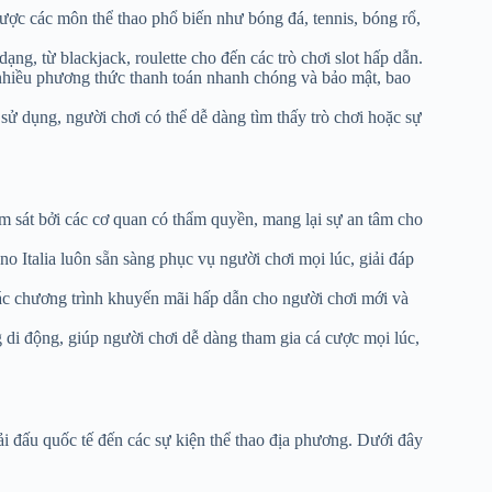
cược các môn thể thao phổ biến như bóng đá, tennis, bóng rổ,
a dạng, từ blackjack, roulette cho đến các trò chơi slot hấp dẫn.
ợ nhiều phương thức thanh toán nhanh chóng và bảo mật, bao
ễ sử dụng, người chơi có thể dễ dàng tìm thấy trò chơi hoặc sự
ám sát bởi các cơ quan có thẩm quyền, mang lại sự an tâm cho
no Italia luôn sẵn sàng phục vụ người chơi mọi lúc, giải đáp
các chương trình khuyến mãi hấp dẫn cho người chơi mới và
g di động, giúp người chơi dễ dàng tham gia cá cược mọi lúc,
iải đấu quốc tế đến các sự kiện thể thao địa phương. Dưới đây