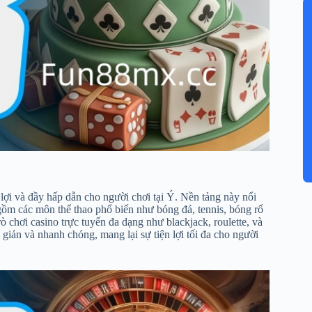
 lợi và đầy hấp dẫn cho người chơi tại Ý. Nền tảng này nổi
gồm các môn thể thao phổ biến như bóng đá, tennis, bóng rổ
ò chơi casino trực tuyến đa dạng như blackjack, roulette, và
 giản và nhanh chóng, mang lại sự tiện lợi tối đa cho người