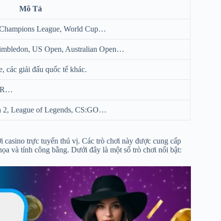
Mô Tả
A, Champions League, World Cup…
 Wimbledon, US Open, Australian Open…
 các giải đấu quốc tế khác.
CAR…
ta 2, League of Legends, CS:GO…
ơi casino trực tuyến thú vị. Các trò chơi này được cung cấp
a và tính công bằng. Dưới đây là một số trò chơi nổi bật: