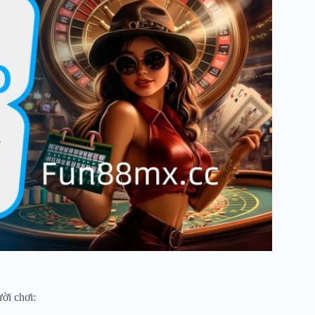
ời chơi: