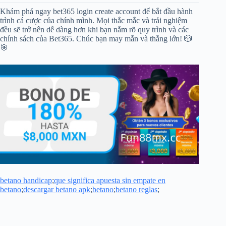
Khám phá ngay bet365 login create account để bắt đầu hành
trình cá cược của chính mình. Mọi thắc mắc và trải nghiệm
đều sẽ trở nên dễ dàng hơn khi bạn nắm rõ quy trình và các
chính sách của Bet365. Chúc bạn may mắn và thắng lớn! 🎲
🎯
betano handicap
;
que significa apuesta sin empate en
betano
;
descargar betano apk
;
betano
;
betano reglas
;