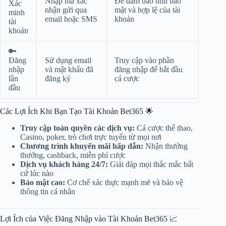
Nhập mã xác
Để đảm bảo tính bảo
Xác
nhận gửi qua
mật và hợp lệ của tài
minh
email hoặc SMS
khoản
tài
khoản
🔑
Đăng
Sử dụng email
Truy cập vào phần
nhập
và mật khẩu đã
đăng nhập để bắt đầu
lần
đăng ký
cá cược
đầu
Các Lợi Ích Khi Bạn Tạo Tài Khoản Bet365 🌟
Truy cập toàn quyền các dịch vụ:
Cá cược thể thao,
Casino, poker, trò chơi trực tuyến từ mọi nơi
Chương trình khuyến mãi hấp dẫn:
Nhận thưởng
thưởng, cashback, miễn phí cược
Dịch vụ khách hàng 24/7:
Giải đáp mọi thắc mắc bất
cứ lúc nào
Bảo mật cao:
Cơ chế xác thực mạnh mẽ và bảo vệ
thông tin cá nhân
Lợi Ích của Việc Đăng Nhập vào Tài Khoản Bet365 📈