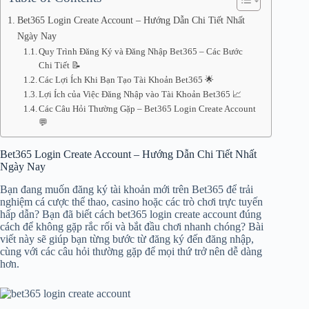
Bet365 Login Create Account – Hướng Dẫn Chi Tiết Nhất
Ngày Nay
Quy Trình Đăng Ký và Đăng Nhập Bet365 – Các Bước
Chi Tiết 📝
Các Lợi Ích Khi Bạn Tạo Tài Khoản Bet365 🌟
Lợi Ích của Việc Đăng Nhập vào Tài Khoản Bet365 📈
Các Câu Hỏi Thường Gặp – Bet365 Login Create Account
💬
Bet365 Login Create Account – Hướng Dẫn Chi Tiết Nhất
Ngày Nay
Bạn đang muốn đăng ký tài khoản mới trên Bet365 để trải
nghiệm cá cược thể thao, casino hoặc các trò chơi trực tuyến
hấp dẫn? Bạn đã biết cách bet365 login create account đúng
cách để không gặp rắc rối và bắt đầu chơi nhanh chóng? Bài
viết này sẽ giúp bạn từng bước từ đăng ký đến đăng nhập,
cùng với các câu hỏi thường gặp để mọi thứ trở nên dễ dàng
hơn.