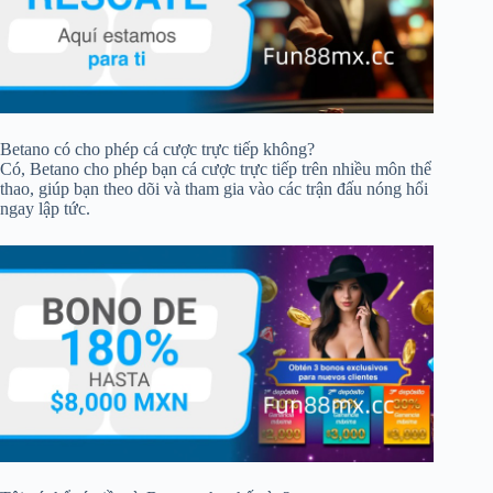
Betano có cho phép cá cược trực tiếp không?
Có, Betano cho phép bạn cá cược trực tiếp trên nhiều môn thể
thao, giúp bạn theo dõi và tham gia vào các trận đấu nóng hổi
ngay lập tức.