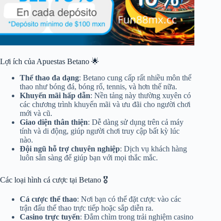
Lợi ích của Apuestas Betano 🌟
Thể thao đa dạng
: Betano cung cấp rất nhiều môn thể
thao như bóng đá, bóng rổ, tennis, và hơn thế nữa.
Khuyến mãi hấp dẫn
: Nền tảng này thường xuyên có
các chương trình khuyến mãi và ưu đãi cho người chơi
mới và cũ.
Giao diện thân thiện
: Dễ dàng sử dụng trên cả máy
tính và di động, giúp người chơi truy cập bất kỳ lúc
nào.
Đội ngũ hỗ trợ chuyên nghiệp
: Dịch vụ khách hàng
luôn sẵn sàng để giúp bạn với mọi thắc mắc.
Các loại hình cá cược tại Betano 🎖️
Cá cược thể thao
: Nơi bạn có thể đặt cược vào các
trận đấu thể thao trực tiếp hoặc sắp diễn ra.
Casino trực tuyến
: Đắm chìm trong trải nghiệm casino