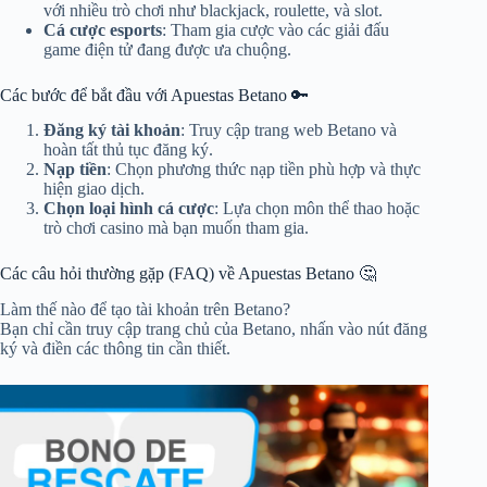
với nhiều trò chơi như blackjack, roulette, và slot.
Cá cược esports
: Tham gia cược vào các giải đấu
game điện tử đang được ưa chuộng.
Các bước để bắt đầu với Apuestas Betano 🔑
Đăng ký tài khoản
: Truy cập trang web Betano và
hoàn tất thủ tục đăng ký.
Nạp tiền
: Chọn phương thức nạp tiền phù hợp và thực
hiện giao dịch.
Chọn loại hình cá cược
: Lựa chọn môn thể thao hoặc
trò chơi casino mà bạn muốn tham gia.
Các câu hỏi thường gặp (FAQ) về Apuestas Betano 🤔
Làm thế nào để tạo tài khoản trên Betano?
Bạn chỉ cần truy cập trang chủ của Betano, nhấn vào nút đăng
ký và điền các thông tin cần thiết.