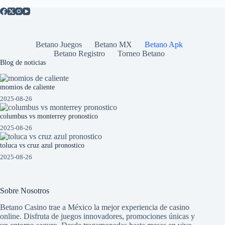
Betano Juegos
Betano MX
Betano Apk
Betano Registro
Torneo Betano
Blog de noticias
momios de caliente
2025-08-26
columbus vs monterrey pronostico
2025-08-26
toluca vs cruz azul pronostico
2025-08-26
Sobre Nosotros
Betano Casino trae a México la mejor experiencia de casino
online. Disfruta de juegos innovadores, promociones únicas y