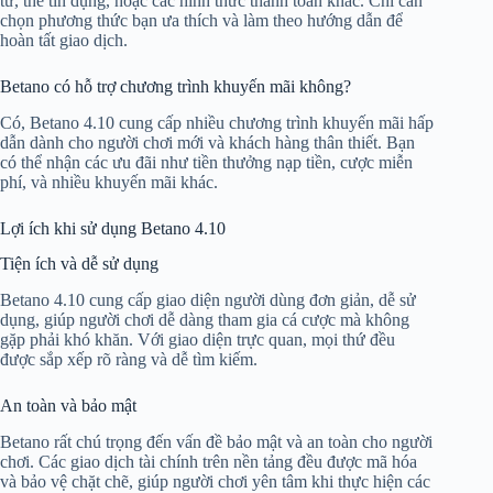
tử, thẻ tín dụng, hoặc các hình thức thanh toán khác. Chỉ cần
chọn phương thức bạn ưa thích và làm theo hướng dẫn để
hoàn tất giao dịch.
Betano có hỗ trợ chương trình khuyến mãi không?
Có, Betano 4.10 cung cấp nhiều chương trình khuyến mãi hấp
dẫn dành cho người chơi mới và khách hàng thân thiết. Bạn
có thể nhận các ưu đãi như tiền thưởng nạp tiền, cược miễn
phí, và nhiều khuyến mãi khác.
Lợi ích khi sử dụng Betano 4.10
Tiện ích và dễ sử dụng
Betano 4.10 cung cấp giao diện người dùng đơn giản, dễ sử
dụng, giúp người chơi dễ dàng tham gia cá cược mà không
gặp phải khó khăn. Với giao diện trực quan, mọi thứ đều
được sắp xếp rõ ràng và dễ tìm kiếm.
An toàn và bảo mật
Betano rất chú trọng đến vấn đề bảo mật và an toàn cho người
chơi. Các giao dịch tài chính trên nền tảng đều được mã hóa
và bảo vệ chặt chẽ, giúp người chơi yên tâm khi thực hiện các