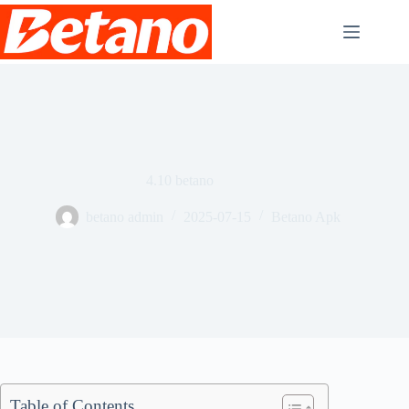
Saltar
al
contenido
4.10 betano
betano admin
2025-07-15
Betano Apk
Table of Contents