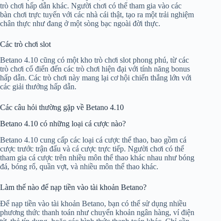
trò chơi hấp dẫn khác. Người chơi có thể tham gia vào các
bàn chơi trực tuyến với các nhà cái thật, tạo ra một trải nghiệm
chân thực như đang ở một sòng bạc ngoài đời thực.
Các trò chơi slot
Betano 4.10 cũng có một kho trò chơi slot phong phú, từ các
trò chơi cổ điển đến các trò chơi hiện đại với tính năng bonus
hấp dẫn. Các trò chơi này mang lại cơ hội chiến thắng lớn với
các giải thưởng hấp dẫn.
Các câu hỏi thường gặp về Betano 4.10
Betano 4.10 có những loại cá cược nào?
Betano 4.10 cung cấp các loại cá cược thể thao, bao gồm cá
cược trước trận đấu và cá cược trực tiếp. Người chơi có thể
tham gia cá cược trên nhiều môn thể thao khác nhau như bóng
đá, bóng rổ, quần vợt, và nhiều môn thể thao khác.
Làm thế nào để nạp tiền vào tài khoản Betano?
Để nạp tiền vào tài khoản Betano, bạn có thể sử dụng nhiều
phương thức thanh toán như chuyển khoản ngân hàng, ví điện