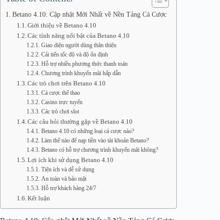
Betano 4.10: Cập nhật Mới Nhất về Nền Tảng Cá Cược
Giới thiệu về Betano 4.10
Các tính năng nổi bật của Betano 4.10
Giao diện người dùng thân thiện
Cải tiến tốc độ và độ ổn định
Hỗ trợ nhiều phương thức thanh toán
Chương trình khuyến mãi hấp dẫn
Các trò chơi trên Betano 4.10
Cá cược thể thao
Casino trực tuyến
Các trò chơi slot
Các câu hỏi thường gặp về Betano 4.10
Betano 4.10 có những loại cá cược nào?
Làm thế nào để nạp tiền vào tài khoản Betano?
Betano có hỗ trợ chương trình khuyến mãi không?
Lợi ích khi sử dụng Betano 4.10
Tiện ích và dễ sử dụng
An toàn và bảo mật
Hỗ trợ khách hàng 24/7
Kết luận